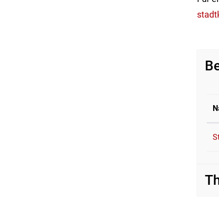
stadt
Be
N
S
T