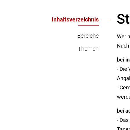
St
Inhaltsverzeichnis
Bereiche
Wer m
Nachf
Themen
bei i
- Die
Angab
- Gem
werde
bei 
- Das
Tagen