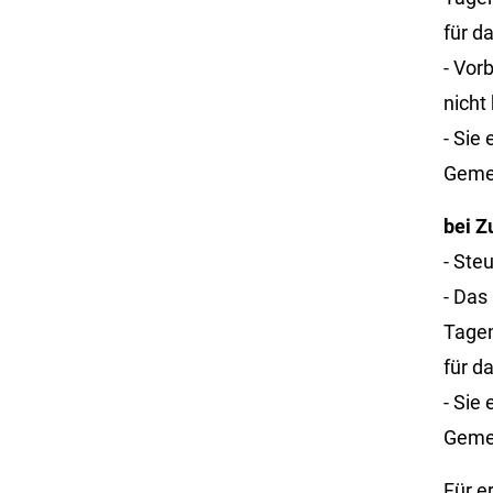
für d
- Vor
nicht
- Sie
Gemei
bei Z
- Ste
- Das
Tagen
für d
- Sie
Gemei
Für e