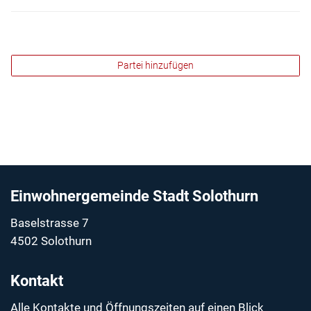
Partei hinzufügen
Fussbereich
Einwohnergemeinde Stadt Solothurn
Baselstrasse 7
4502 Solothurn
Kontakt
Alle Kontakte und Öffnungszeiten auf einen Blick