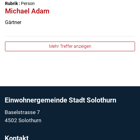
Rubrik :
Person
Michael Adam
Gärtner
Mehr Treffer anzeigen
Fussbereich
Einwohnergemeinde Stadt Solothurn
Baselstrasse 7
4502 Solothurn
Kontakt