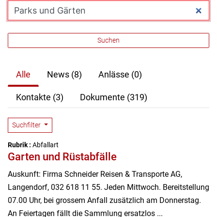
Was suchen Sie?
Suchbegriff erfassen
Suchen
Suchergebnisse
Suchresultate
Alle
News
(8)
Anlässe
(0)
Kontakte
(3)
Dokumente
(319)
Suchfilter
Rubrik :
Abfallart
Garten und Rüstabfälle
Auskunft: Firma Schneider Reisen & Transporte AG,
Langendorf, 032 618 11 55. Jeden Mittwoch. Bereitstellung
07.00 Uhr, bei grossem Anfall zusätzlich am Donnerstag.
An Feiertagen fällt die Sammlung ersatzlos ...